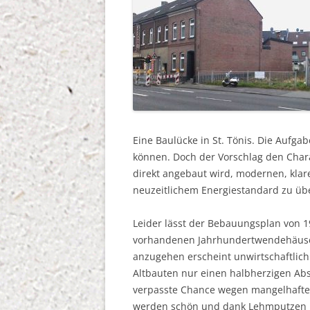
ENTWÜRFE
INTERDISZIPLINÄRE PR
STUDIEN, HINTERGRÜND
Eine Baulücke in St. Tönis. Die Aufga
können. Doch der Vorschlag den Char
direkt angebaut wird, modernen, kla
neuzeitlichem Energiestandard zu ü
Leider lässt der Bebauungsplan von 
vorhandenen Jahrhundertwendehäuser 
anzugehen erscheint unwirtschaftlich
Altbauten nur einen halbherzigen A
verpasste Chance wegen mangelhafter 
werden schön und dank Lehmputzen 