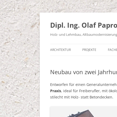
Zum
Inhalt
springen
Dipl. Ing. Olaf Papr
Holz- und Lehmbau, Altbaumodernisierung, 
ARCHITEKTUR
PROJEKTE
FACH
ARCHITEKTENLEISTUNGEN
MODERNISIERUNG /
HEI
INSTANDHALTUNG
Neubau von zwei Jahrh
SACHVERSTAND
DIE 
DENKMALGESCHÜTZT
DIE
Entworfen für einen Generalunterne
GEWERBE
Praxis
, ideal für Freiberufler, mit ö
stilecht mit Holz- statt Betondecken.
NEUBAU
PASSIV- / SOLARHAUS