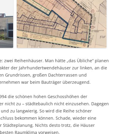
OJEKTE
E ETC.
be: zwei Reihenhäuser. Man hätte „das Übliche“ planen
akter der Jahrhundertwendehäuser zur linken, an die
ren Grundrissen, großen Dachterrassen und
bernehmen war beim Bauträger überzeugend.
1994 die schönen hohen Geschosshöhen der
nicht zu – städtebaulich nicht einzusehen. Dagegen
 und zu langwierig. So wird die Reihe schöner
bschluss bekommen können. Schade, wieder eine
Städteplanung. Nichts desto trotz, die Häuser
besten Raumklima vorweisen.