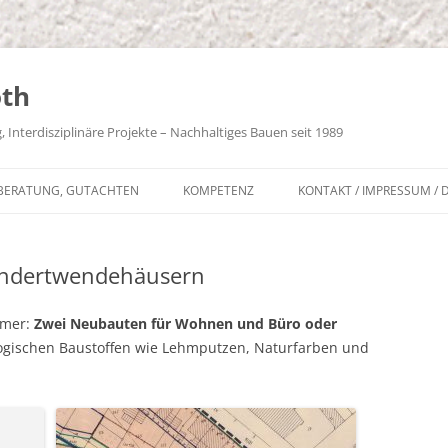
oth
Interdisziplinäre Projekte – Nachhaltiges Bauen seit 1989
BERATUNG, GUTACHTEN
KOMPETENZ
KONTAKT / IMPRESSUM /
ZLASTBERECHNUNGEN
PORTRAIT
undertwendehäusern
ALTBAU-FAQS
 LEHMBAU-FAQS
hmer:
Zwei Neubauten für Wohnen und Büro oder
kologischen Baustoffen wie Lehmputzen, Naturfarben und