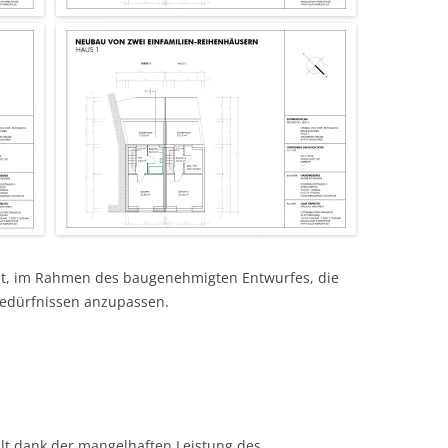
eit, im Rahmen des baugenehmigten Entwurfes, die
edürfnissen anzupassen.
llt dank der mangelhaften Leistung des