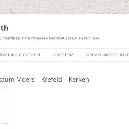
oth
Interdisziplinäre Projekte – Nachhaltiges Bauen seit 1989
BERATUNG, GUTACHTEN
KOMPETENZ
KONTAKT / IMPRESSUM /
ZLASTBERECHNUNGEN
PORTRAIT
aum Moers – Krefeld – Kerken
ALTBAU-FAQS
 LEHMBAU-FAQS