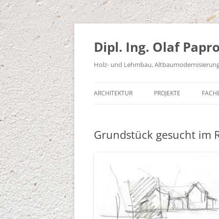
Zum
Inhalt
springen
Dipl. Ing. Olaf Papr
Holz- und Lehmbau, Altbaumodernisierung, 
ARCHITEKTUR
PROJEKTE
FACH
ARCHITEKTENLEISTUNGEN
MODERNISIERUNG /
HEI
INSTANDHALTUNG
Grundstück gesucht im R
SACHVERSTAND
DIE 
DENKMALGESCHÜTZT
DIE
GEWERBE
NEUBAU
PASSIV- / SOLARHAUS