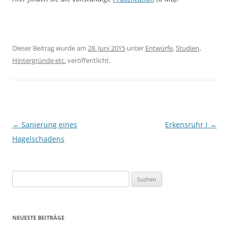
Dieser Beitrag wurde am
28. Juni 2015
unter
Entwürfe
,
Studien,
Hintergründe etc.
veröffentlicht.
Beitragsnavigation
←
Sanierung eines
Erkensruhr I
→
Hagelschadens
Suche
nach:
NEUESTE BEITRÄGE