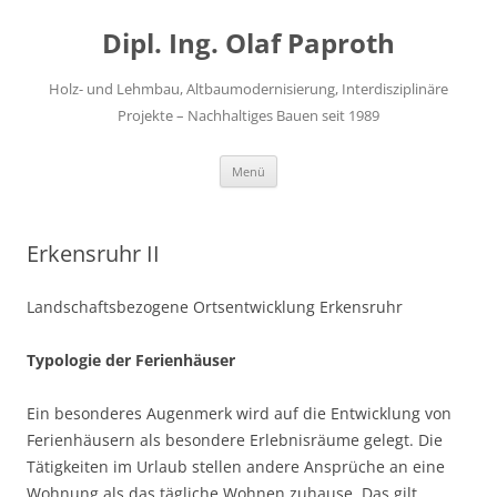
Zum
Inhalt
Dipl. Ing. Olaf Paproth
springen
Holz- und Lehmbau, Altbaumodernisierung, Interdisziplinäre
Projekte – Nachhaltiges Bauen seit 1989
Menü
Erkensruhr II
Landschaftsbezogene Ortsentwicklung Erkensruhr
Typologie der Ferienhäuser
Ein besonderes Augenmerk wird auf die Entwicklung von
Ferienhäusern als besondere Erlebnisräume gelegt. Die
Tätigkeiten im Urlaub stellen andere Ansprüche an eine
Wohnung als das tägliche Wohnen zuhause. Das gilt